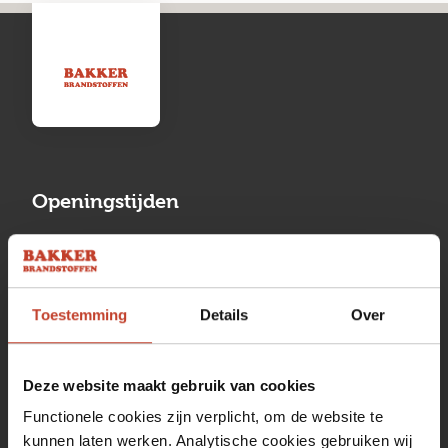
Openingstijden
Maandag
13:00 tot 17:00
Dinsdag
08:00 tot 17:00
Toestemming
Details
Over
Woensdag
08:00 tot 17:00
Donderdag
08:00 tot 17:00
Deze website maakt gebruik van cookies
Vrijdag
08:00 tot 17:00
Functionele cookies zijn verplicht, om de website te
kunnen laten werken. Analytische cookies gebruiken wij