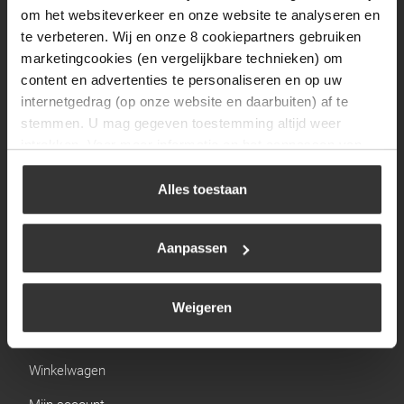
Zaterdag
09:30 tot 12:00
om het websiteverkeer en onze website te analyseren en
Zondag
Gesloten
te verbeteren. Wij en onze 8 cookiepartners gebruiken
marketingcookies (en vergelijkbare technieken) om
content en advertenties te personaliseren en op uw
Navigatie
internetgedrag (op onze website en daarbuiten) af te
stemmen. U mag gegeven toestemming altijd weer
BBQ
intrekken. Voor meer informatie en het aanpassen van
Brandstoffen
uw keuze op onze website verwijzen wij u naar ons
cookiebeleid
.
Alles toestaan
Kamperen
Verwarming
Aanpassen
Gastechniek
Weigeren
Links
Winkelwagen
Mijn account