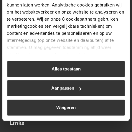
Vrijdag
08:00 tot 17:00
kunnen laten werken. Analytische cookies gebruiken wij
om het websiteverkeer en onze website te analyseren en
Zaterdag
09:30 tot 12:00
te verbeteren. Wij en onze 8 cookiepartners gebruiken
Zondag
Gesloten
marketingcookies (en vergelijkbare technieken) om
content en advertenties te personaliseren en op uw
internetgedrag (op onze website en daarbuiten) af te
Navigatie
stemmen. U mag gegeven toestemming altijd weer
intrekken. Voor meer informatie en het aanpassen van
BBQ
uw keuze op onze website verwijzen wij u naar ons
Brandstoffen
cookiebeleid
.
Alles toestaan
Kamperen
Aanpassen
Verwarming
Gastechniek
Weigeren
Links