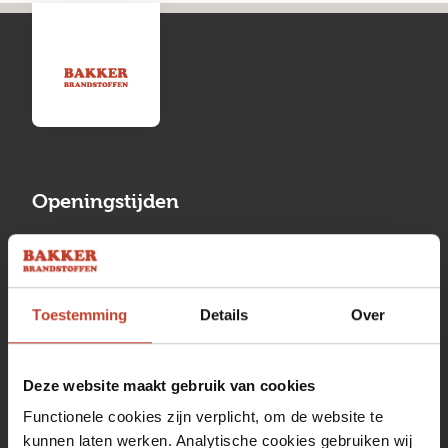
Openingstijden
Maandag
13:00 tot 17:00
Dinsdag
08:00 tot 17:00
Toestemming
Details
Over
Woensdag
08:00 tot 17:00
Donderdag
08:00 tot 17:00
Deze website maakt gebruik van cookies
Vrijdag
08:00 tot 17:00
Functionele cookies zijn verplicht, om de website te
kunnen laten werken. Analytische cookies gebruiken wij