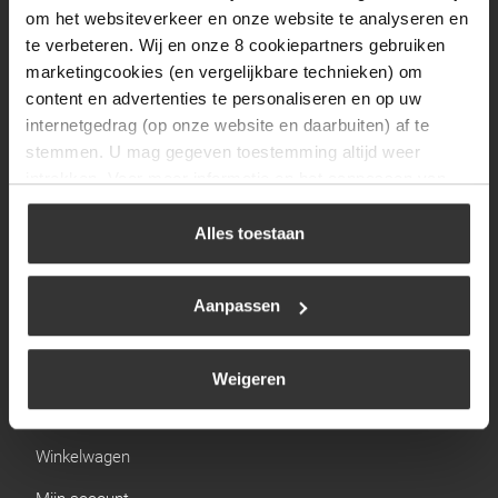
Zaterdag
09:30 tot 12:00
om het websiteverkeer en onze website te analyseren en
Zondag
Gesloten
te verbeteren. Wij en onze 8 cookiepartners gebruiken
marketingcookies (en vergelijkbare technieken) om
content en advertenties te personaliseren en op uw
Navigatie
internetgedrag (op onze website en daarbuiten) af te
stemmen. U mag gegeven toestemming altijd weer
BBQ
intrekken. Voor meer informatie en het aanpassen van
Brandstoffen
uw keuze op onze website verwijzen wij u naar ons
cookiebeleid
.
Alles toestaan
Kamperen
Verwarming
Aanpassen
Gastechniek
Weigeren
Links
Winkelwagen
Mijn account