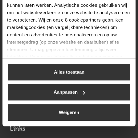
Vrijdag
08:00 tot 17:00
kunnen laten werken. Analytische cookies gebruiken wij
om het websiteverkeer en onze website te analyseren en
Zaterdag
09:30 tot 12:00
te verbeteren. Wij en onze 8 cookiepartners gebruiken
Zondag
Gesloten
marketingcookies (en vergelijkbare technieken) om
content en advertenties te personaliseren en op uw
internetgedrag (op onze website en daarbuiten) af te
Navigatie
stemmen. U mag gegeven toestemming altijd weer
intrekken. Voor meer informatie en het aanpassen van
BBQ
uw keuze op onze website verwijzen wij u naar ons
Brandstoffen
cookiebeleid
.
Alles toestaan
Kamperen
Aanpassen
Verwarming
Gastechniek
Weigeren
Links