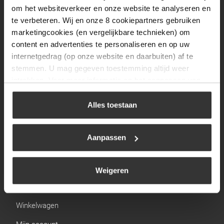
Zaterdag
09:30 tot 12:00
om het websiteverkeer en onze website te analyseren en
Zondag
Gesloten
te verbeteren. Wij en onze 8 cookiepartners gebruiken
marketingcookies (en vergelijkbare technieken) om
content en advertenties te personaliseren en op uw
Navigatie
internetgedrag (op onze website en daarbuiten) af te
stemmen. U mag gegeven toestemming altijd weer
BBQ
intrekken. Voor meer informatie en het aanpassen van
Brandstoffen
uw keuze op onze website verwijzen wij u naar ons
cookiebeleid
.
Alles toestaan
Kamperen
Verwarming
Aanpassen
Gastechniek
Weigeren
Links
Winkelwagen
Mijn account