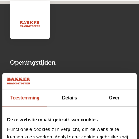
Openingstijden
Maandag
13:00 tot 17:00
Dinsdag
08:00 tot 17:00
Toestemming
Details
Over
Woensdag
08:00 tot 17:00
Donderdag
08:00 tot 17:00
Deze website maakt gebruik van cookies
Vrijdag
08:00 tot 17:00
Functionele cookies zijn verplicht, om de website te
kunnen laten werken. Analytische cookies gebruiken wij