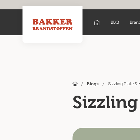
BBQ
Bran
/
/
Sizzling Plate 
Blogs
Sizzlin