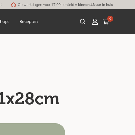
st
Op werkdagen voor 17:00 besteld =
binnen 48 uur in huis
0
hops
Recepten
 21x28cm