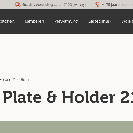
Gratis verzending
vanaf €100
Al
75 jaar
speciali
(tot 24kg.)
dstoffen
Kamperen
Verwarming
Gastechniek
Works
& Holder 21x28cm
g Plate & Holder