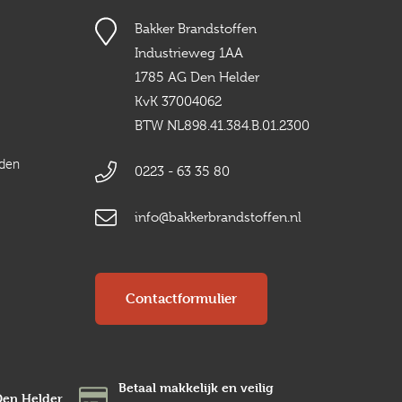
Bakker Brandstoffen
Industrieweg 1AA
1785 AG Den Helder
KvK 37004062
BTW NL898.41.384.B.01.2300
rden
0223 - 63 35 80
info@bakkerbrandstoffen.nl
Contactformulier
Betaal makkelijk en veilig
Den Helder