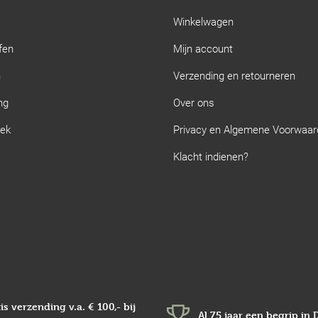
Winkelwagen
fen
Mijn account
n
Verzending en retourneren
ng
Over ons
iek
Privacy en Algemene Voorwaa
Klacht indienen?
is verzending v.a.
€ 100,-
bij
Al 75 jaar een begrip in