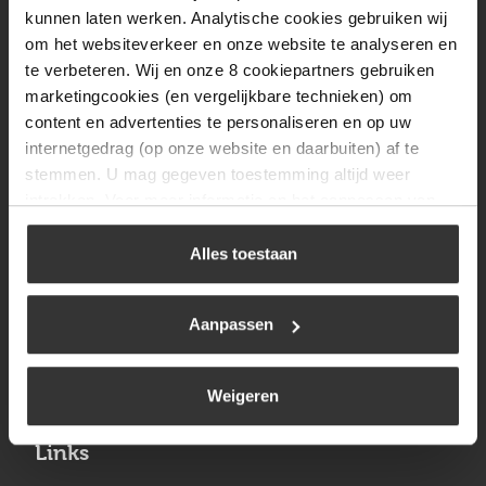
Vrijdag
08:00 tot 17:00
kunnen laten werken. Analytische cookies gebruiken wij
om het websiteverkeer en onze website te analyseren en
Zaterdag
09:30 tot 12:00
te verbeteren. Wij en onze 8 cookiepartners gebruiken
Zondag
Gesloten
marketingcookies (en vergelijkbare technieken) om
content en advertenties te personaliseren en op uw
internetgedrag (op onze website en daarbuiten) af te
Navigatie
stemmen. U mag gegeven toestemming altijd weer
intrekken. Voor meer informatie en het aanpassen van
BBQ
uw keuze op onze website verwijzen wij u naar ons
Brandstoffen
cookiebeleid
.
Alles toestaan
Kamperen
Aanpassen
Verwarming
Gastechniek
Weigeren
Links