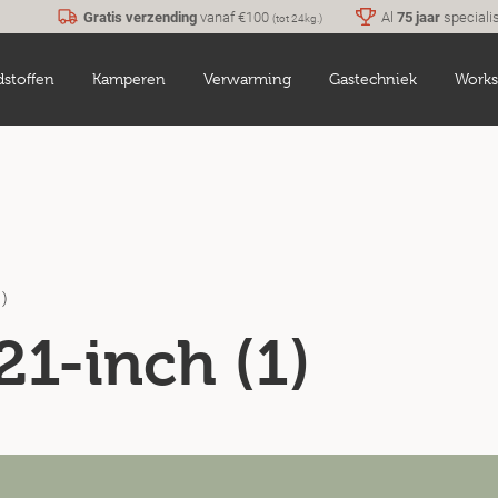
Gratis verzending
vanaf €100
Al
75 jaar
speciali
(tot 24kg.)
dstoffen
Kamperen
Verwarming
Gastechniek
Works
1)
 21-inch (1)