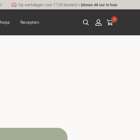
st
Op werkdagen voor 17:00 besteld =
binnen 48 uur in huis
0
hops
Recepten