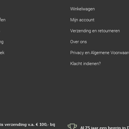
Winkelwagen
fen
Mijn account
n
Verzending en retourneren
ng
Over ons
iek
Privacy en Algemene Voorwaa
Klacht indienen?
is verzending v.a.
€ 100,-
bij
Al 75 jaar een begrip in