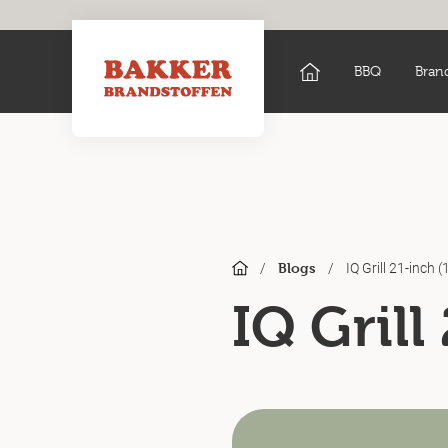
BBQ
Bran
/
/
IQ Grill 21-inch (
Blogs
IQ Grill