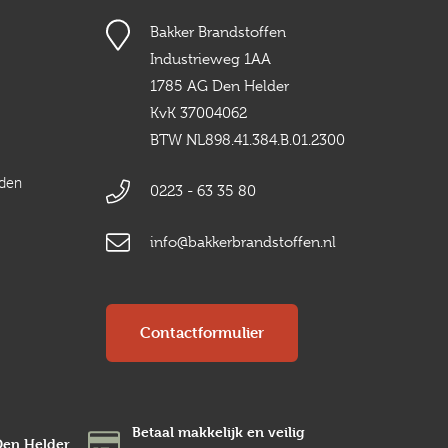
Bakker Brandstoffen
Industrieweg 1AA
1785 AG Den Helder
KvK 37004062
BTW NL898.41.384.B.01.2300
rden
0223 - 63 35 80
info@bakkerbrandstoffen.nl
Contactformulier
Betaal makkelijk en veilig
Den Helder