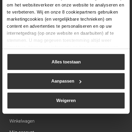
Zaterdag
09:30 tot 12:00
om het websiteverkeer en onze website te analyseren en
Zondag
Gesloten
te verbeteren. Wij en onze 8 cookiepartners gebruiken
marketingcookies (en vergelijkbare technieken) om
content en advertenties te personaliseren en op uw
Navigatie
internetgedrag (op onze website en daarbuiten) af te
stemmen. U mag gegeven toestemming altijd weer
BBQ
intrekken. Voor meer informatie en het aanpassen van
Brandstoffen
uw keuze op onze website verwijzen wij u naar ons
cookiebeleid
.
Alles toestaan
Kamperen
Verwarming
Aanpassen
Gastechniek
Weigeren
Links
Winkelwagen
Mijn account