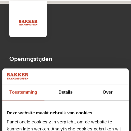
Openingstijden
Maandag
13:00 tot 17:00
Dinsdag
08:00 tot 17:00
Toestemming
Details
Over
Woensdag
08:00 tot 17:00
Donderdag
08:00 tot 17:00
Deze website maakt gebruik van cookies
Vrijdag
08:00 tot 17:00
Functionele cookies zijn verplicht, om de website te
kunnen laten werken. Analytische cookies gebruiken wij