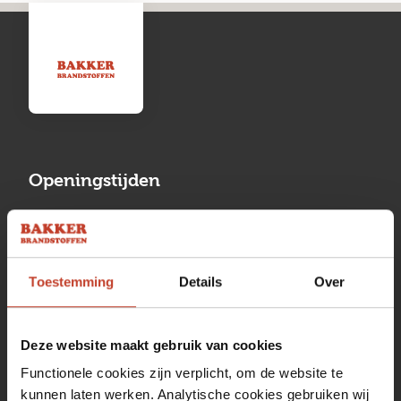
Openingstijden
Maandag
13:00 tot 17:00
Dinsdag
08:00 tot 17:00
Toestemming
Details
Over
Woensdag
08:00 tot 17:00
Donderdag
08:00 tot 17:00
Deze website maakt gebruik van cookies
Vrijdag
08:00 tot 17:00
Functionele cookies zijn verplicht, om de website te
kunnen laten werken. Analytische cookies gebruiken wij