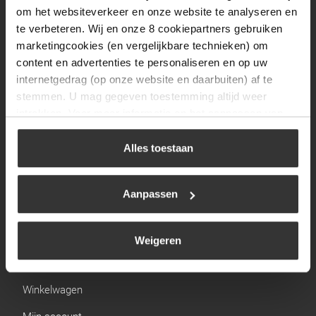
Zaterdag
09:30 tot 12:00
om het websiteverkeer en onze website te analyseren en
Zondag
Gesloten
te verbeteren. Wij en onze 8 cookiepartners gebruiken
marketingcookies (en vergelijkbare technieken) om
content en advertenties te personaliseren en op uw
Navigatie
internetgedrag (op onze website en daarbuiten) af te
stemmen. U mag gegeven toestemming altijd weer
BBQ
intrekken. Voor meer informatie en het aanpassen van
Brandstoffen
uw keuze op onze website verwijzen wij u naar ons
cookiebeleid
.
Alles toestaan
Kamperen
Verwarming
Aanpassen
Gastechniek
Weigeren
Links
Winkelwagen
Mijn account