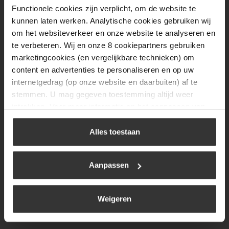
Functionele cookies zijn verplicht, om de website te
Donderdag
08:00 tot 17:00
kunnen laten werken. Analytische cookies gebruiken wij
Vrijdag
08:00 tot 17:00
om het websiteverkeer en onze website te analyseren en
te verbeteren. Wij en onze 8 cookiepartners gebruiken
Zaterdag
09:30 tot 12:00
marketingcookies (en vergelijkbare technieken) om
Zondag
Gesloten
content en advertenties te personaliseren en op uw
internetgedrag (op onze website en daarbuiten) af te
stemmen. U mag gegeven toestemming altijd weer
Navigatie
intrekken. Voor meer informatie en het aanpassen van
uw keuze op onze website verwijzen wij u naar ons
BBQ
cookiebeleid
.
Alles toestaan
Brandstoffen
Kamperen
Aanpassen
Verwarming
Gastechniek
Weigeren