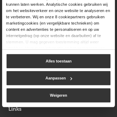
Vrijdag
08:00 tot 17:00
kunnen laten werken. Analytische cookies gebruiken wij
om het websiteverkeer en onze website te analyseren en
Zaterdag
09:30 tot 12:00
te verbeteren. Wij en onze 8 cookiepartners gebruiken
Zondag
Gesloten
marketingcookies (en vergelijkbare technieken) om
content en advertenties te personaliseren en op uw
internetgedrag (op onze website en daarbuiten) af te
Navigatie
stemmen. U mag gegeven toestemming altijd weer
intrekken. Voor meer informatie en het aanpassen van
BBQ
uw keuze op onze website verwijzen wij u naar ons
Brandstoffen
cookiebeleid
.
Alles toestaan
Kamperen
Aanpassen
Verwarming
Gastechniek
Weigeren
Links