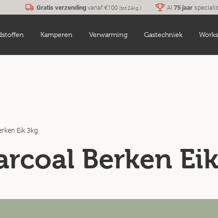
Gratis verzending
vanaf €100
Al
75 jaar
speciali
(tot 24kg.)
dstoffen
Kamperen
Verwarming
Gastechniek
Works
erken Eik 3kg
arcoal Berken Ei