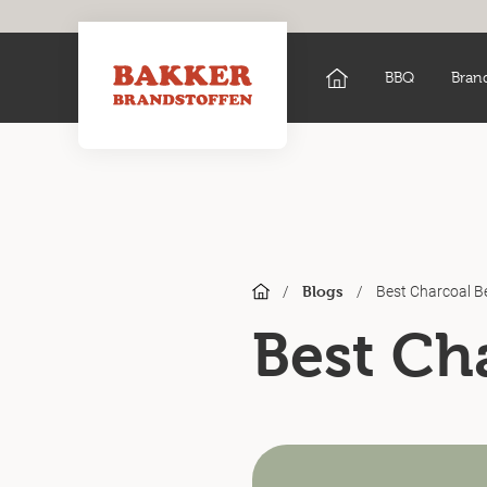
BBQ
Bran
/
/
Best Charcoal B
Blogs
Best Ch