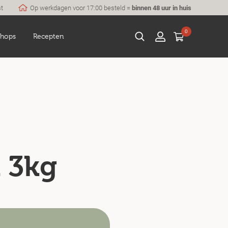
st
Op werkdagen voor 17:00 besteld =
binnen 48 uur in huis
0
hops
Recepten
k 3kg