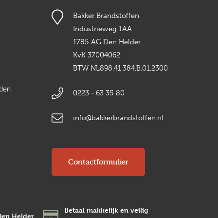
Bakker Brandstoffen
Industrieweg 1AA
1785 AG Den Helder
KvK 37004062
BTW NL898.41.384.B.01.2300
rden
0223 - 63 35 80
info@bakkerbrandstoffen.nl
Contactformulier
Betaal makkelijk en veilig
Den Helder