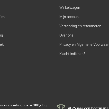
Winkelwagen
fen
Mijn account
n
Verzending en retourneren
ng
Over ons
iek
Privacy en Algemene Voorwaa
Klacht indienen?
is verzending v.a.
€ 100,-
bij
Al 75 jaar een begrip in