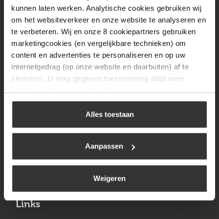
Vrijdag
08:00 tot 17:00
kunnen laten werken. Analytische cookies gebruiken wij
om het websiteverkeer en onze website te analyseren en
Zaterdag
09:30 tot 12:00
te verbeteren. Wij en onze 8 cookiepartners gebruiken
Zondag
Gesloten
marketingcookies (en vergelijkbare technieken) om
content en advertenties te personaliseren en op uw
internetgedrag (op onze website en daarbuiten) af te
Navigatie
stemmen. U mag gegeven toestemming altijd weer
intrekken. Voor meer informatie en het aanpassen van
BBQ
uw keuze op onze website verwijzen wij u naar ons
Brandstoffen
cookiebeleid
.
Alles toestaan
Kamperen
Aanpassen
Verwarming
Gastechniek
Weigeren
Links