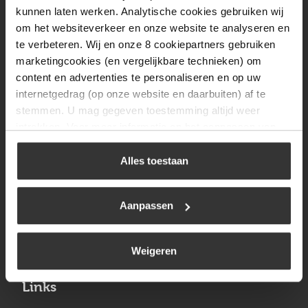
Vrijdag
08:00 tot 17:00
kunnen laten werken. Analytische cookies gebruiken wij
om het websiteverkeer en onze website te analyseren en
Zaterdag
09:30 tot 12:00
te verbeteren. Wij en onze 8 cookiepartners gebruiken
Zondag
Gesloten
marketingcookies (en vergelijkbare technieken) om
content en advertenties te personaliseren en op uw
internetgedrag (op onze website en daarbuiten) af te
Navigatie
stemmen. U mag gegeven toestemming altijd weer
intrekken. Voor meer informatie en het aanpassen van
BBQ
uw keuze op onze website verwijzen wij u naar ons
Brandstoffen
cookiebeleid
.
Alles toestaan
Kamperen
Aanpassen
Verwarming
Gastechniek
Weigeren
Links