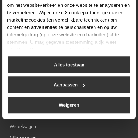
Zaterdag
09:30 tot 12:00
om het websiteverkeer en onze website te analyseren en
Zondag
Gesloten
te verbeteren. Wij en onze 8 cookiepartners gebruiken
marketingcookies (en vergelijkbare technieken) om
content en advertenties te personaliseren en op uw
Navigatie
internetgedrag (op onze website en daarbuiten) af te
stemmen. U mag gegeven toestemming altijd weer
BBQ
intrekken. Voor meer informatie en het aanpassen van
Brandstoffen
uw keuze op onze website verwijzen wij u naar ons
cookiebeleid
.
Alles toestaan
Kamperen
Verwarming
Aanpassen
Gastechniek
Weigeren
Links
Winkelwagen
Mijn account