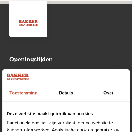
Openingstijden
Maandag
13:00 tot 17:00
Dinsdag
08:00 tot 17:00
Toestemming
Details
Over
Woensdag
08:00 tot 17:00
Donderdag
08:00 tot 17:00
Deze website maakt gebruik van cookies
Vrijdag
08:00 tot 17:00
Functionele cookies zijn verplicht, om de website te
kunnen laten werken. Analytische cookies gebruiken wij