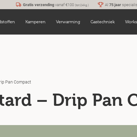
Gratis verzending
vanaf €100
Al
75 jaar
speciali
(tot 24kg.)
dstoffen
Kamperen
Verwarming
Gastechniek
Works
rip Pan Compact
tard – Drip Pan