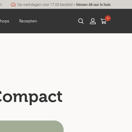
st
Op werkdagen voor 17:00 besteld =
binnen 48 uur in huis
0
hops
Recepten
 Compact