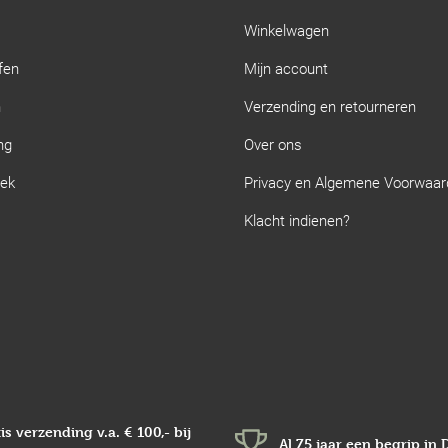
Winkelwagen
fen
Mijn account
n
Verzending en retourneren
ng
Over ons
iek
Privacy en Algemene Voorwaa
Klacht indienen?
is verzending v.a.
€ 100,-
bij
Al 75 jaar een begrip in