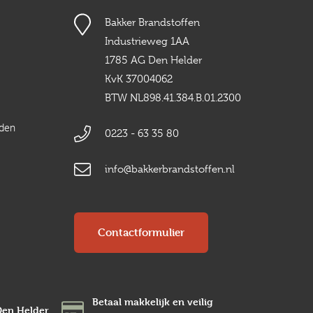
Bakker Brandstoffen
Industrieweg 1AA
1785 AG Den Helder
KvK 37004062
BTW NL898.41.384.B.01.2300
rden
0223 - 63 35 80
info@bakkerbrandstoffen.nl
Contactformulier
Betaal makkelijk en veilig
Den Helder