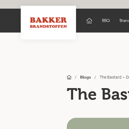
BBQ
Bran
/
/
The Bastard – D
Blogs
The Bas