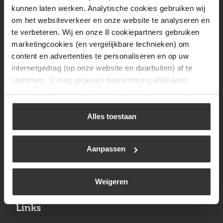
Vrijdag
08:00 tot 17:00
kunnen laten werken. Analytische cookies gebruiken wij
om het websiteverkeer en onze website te analyseren en
Zaterdag
09:30 tot 12:00
te verbeteren. Wij en onze 8 cookiepartners gebruiken
Zondag
Gesloten
marketingcookies (en vergelijkbare technieken) om
content en advertenties te personaliseren en op uw
internetgedrag (op onze website en daarbuiten) af te
Navigatie
stemmen. U mag gegeven toestemming altijd weer
intrekken. Voor meer informatie en het aanpassen van
BBQ
uw keuze op onze website verwijzen wij u naar ons
Brandstoffen
cookiebeleid
.
Alles toestaan
Kamperen
Aanpassen
Verwarming
Gastechniek
Weigeren
Links