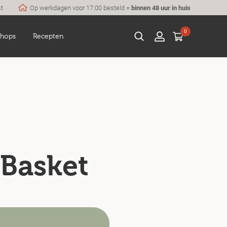
st
Op werkdagen voor 17:00 besteld =
binnen 48 uur in huis
0
hops
Recepten
 Basket