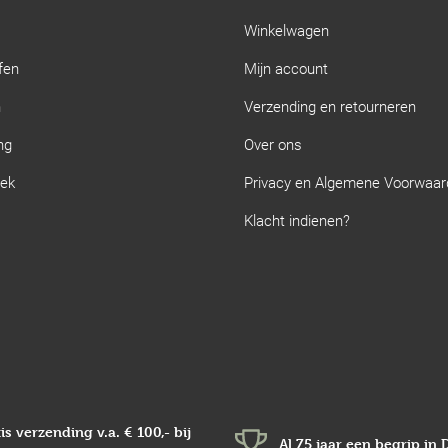
Winkelwagen
fen
Mijn account
n
Verzending en retourneren
ng
Over ons
iek
Privacy en Algemene Voorwaa
Klacht indienen?
is verzending v.a.
€ 100,-
bij
Al 75 jaar een begrip in