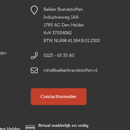
Bakker Brandstoffen
Industrieweg 1AA
1785 AG Den Helder
KvK 37004062
BTW NL898.41.384.B.01.2300
rden
0223 - 63 35 80
info@bakkerbrandstoffen.nl
Contactformulier
Betaal makkelijk en veilig
Den Helder