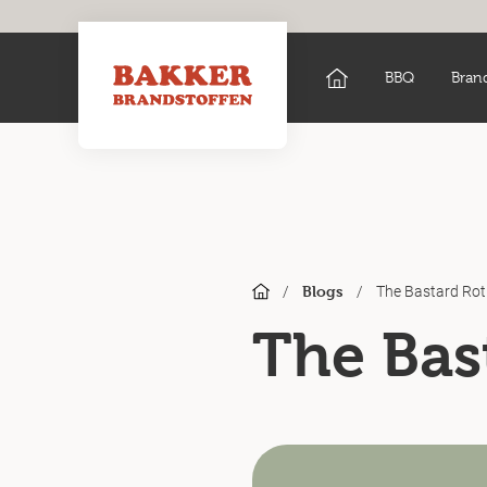
BBQ
Bran
/
/
The Bastard Rot
Blogs
The Bas