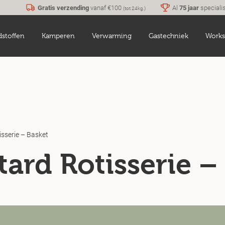
Gratis verzending
vanaf €100
Al
75 jaar
speciali
(tot 24kg.)
dstoffen
Kamperen
Verwarming
Gastechniek
Works
isserie – Basket
tard Rotisserie –