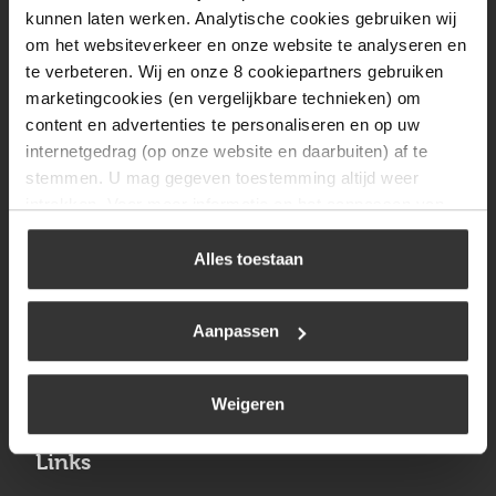
Vrijdag
08:00 tot 17:00
kunnen laten werken. Analytische cookies gebruiken wij
om het websiteverkeer en onze website te analyseren en
Zaterdag
09:30 tot 12:00
te verbeteren. Wij en onze 8 cookiepartners gebruiken
Zondag
Gesloten
marketingcookies (en vergelijkbare technieken) om
content en advertenties te personaliseren en op uw
internetgedrag (op onze website en daarbuiten) af te
Navigatie
stemmen. U mag gegeven toestemming altijd weer
intrekken. Voor meer informatie en het aanpassen van
BBQ
uw keuze op onze website verwijzen wij u naar ons
Brandstoffen
cookiebeleid
.
Alles toestaan
Kamperen
Aanpassen
Verwarming
Gastechniek
Weigeren
Links