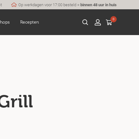
st
Op werkdagen voor 17:00 besteld =
binnen 48 uur in huis
0
hops
Recepten
rill