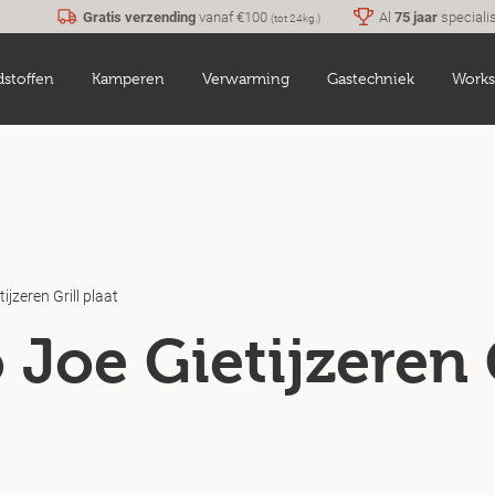
Gratis verzending
vanaf €100
Al
75 jaar
speciali
(tot 24kg.)
dstoffen
Kamperen
Verwarming
Gastechniek
Works
jzeren Grill plaat
Joe Gietijzeren G