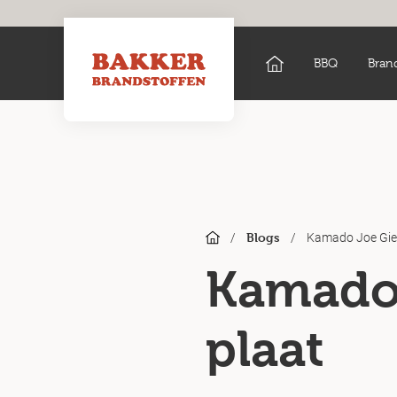
BBQ
Bran
/
/
Kamado Joe Gieti
Blogs
Kamado 
plaat