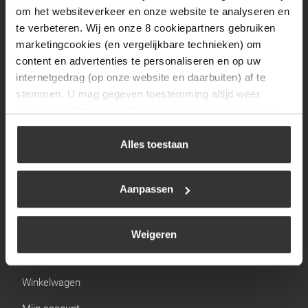
Zaterdag
09:30 tot 12:00
om het websiteverkeer en onze website te analyseren en
Zondag
Gesloten
te verbeteren. Wij en onze 8 cookiepartners gebruiken
marketingcookies (en vergelijkbare technieken) om
content en advertenties te personaliseren en op uw
Navigatie
internetgedrag (op onze website en daarbuiten) af te
stemmen. U mag gegeven toestemming altijd weer
BBQ
intrekken. Voor meer informatie en het aanpassen van
Brandstoffen
uw keuze op onze website verwijzen wij u naar ons
cookiebeleid
.
Alles toestaan
Kamperen
Verwarming
Aanpassen
Gastechniek
Weigeren
Links
Winkelwagen
Mijn account