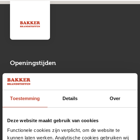
Openingstijden
Maandag
13:00 tot 17:00
Dinsdag
08:00 tot 17:00
Toestemming
Details
Over
Woensdag
08:00 tot 17:00
Donderdag
08:00 tot 17:00
Deze website maakt gebruik van cookies
Vrijdag
08:00 tot 17:00
Functionele cookies zijn verplicht, om de website te
kunnen laten werken. Analytische cookies gebruiken wij