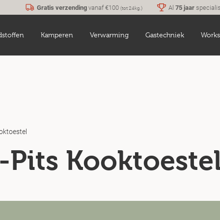
Gratis verzending
vanaf €100
Al
75 jaar
speciali
(tot 24kg.)
dstoffen
Kamperen
Verwarming
Gastechniek
Works
oktoestel
-Pits Kooktoeste