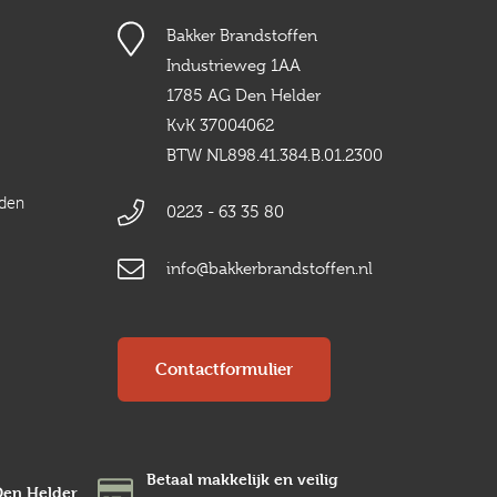
Bakker Brandstoffen
Industrieweg 1AA
1785 AG Den Helder
KvK 37004062
BTW NL898.41.384.B.01.2300
rden
0223 - 63 35 80
info@bakkerbrandstoffen.nl
Contactformulier
Betaal makkelijk en veilig
Den Helder