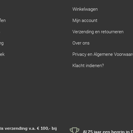
Winkelwagen
fen
Mijn account
n
Verzending en retourneren
ng
Over ons
iek
Privacy en Algemene Voorwaa
Klacht indienen?
is verzending v.a.
€ 100,-
bij
Al 75 jaar een begrip in