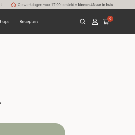
st
Op werkdagen voor 17:00 besteld =
binnen 48 uur in huis
0
hops
Recepten
l