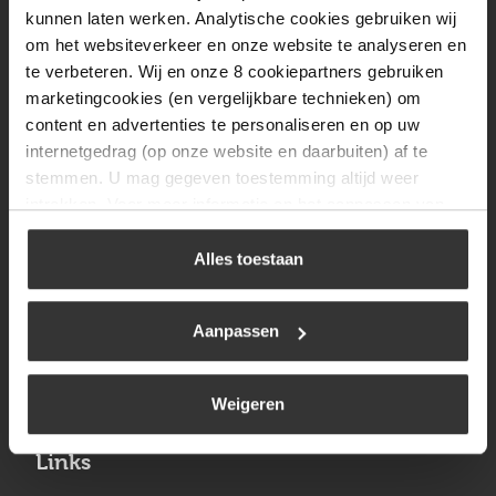
Vrijdag
08:00 tot 17:00
kunnen laten werken. Analytische cookies gebruiken wij
om het websiteverkeer en onze website te analyseren en
Zaterdag
09:30 tot 12:00
te verbeteren. Wij en onze 8 cookiepartners gebruiken
Zondag
Gesloten
marketingcookies (en vergelijkbare technieken) om
content en advertenties te personaliseren en op uw
internetgedrag (op onze website en daarbuiten) af te
Navigatie
stemmen. U mag gegeven toestemming altijd weer
intrekken. Voor meer informatie en het aanpassen van
BBQ
uw keuze op onze website verwijzen wij u naar ons
Brandstoffen
cookiebeleid
.
Alles toestaan
Kamperen
Aanpassen
Verwarming
Gastechniek
Weigeren
Links