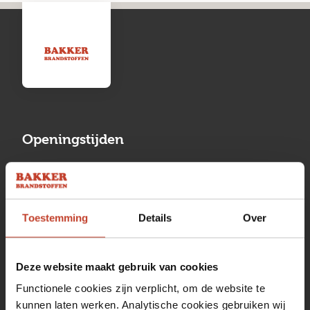
Openingstijden
Maandag
13:00 tot 17:00
Dinsdag
08:00 tot 17:00
Toestemming
Details
Over
Woensdag
08:00 tot 17:00
Donderdag
08:00 tot 17:00
Deze website maakt gebruik van cookies
Vrijdag
08:00 tot 17:00
Functionele cookies zijn verplicht, om de website te
kunnen laten werken. Analytische cookies gebruiken wij