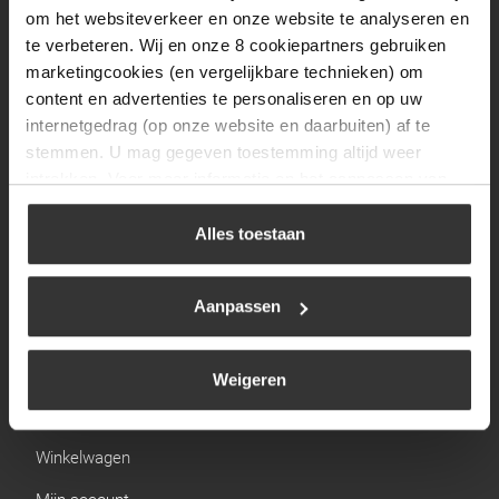
Zaterdag
09:30 tot 12:00
om het websiteverkeer en onze website te analyseren en
Zondag
Gesloten
te verbeteren. Wij en onze 8 cookiepartners gebruiken
marketingcookies (en vergelijkbare technieken) om
content en advertenties te personaliseren en op uw
Navigatie
internetgedrag (op onze website en daarbuiten) af te
stemmen. U mag gegeven toestemming altijd weer
BBQ
intrekken. Voor meer informatie en het aanpassen van
Brandstoffen
uw keuze op onze website verwijzen wij u naar ons
cookiebeleid
.
Alles toestaan
Kamperen
Verwarming
Aanpassen
Gastechniek
Weigeren
Links
Winkelwagen
Mijn account