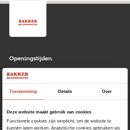
Openingstijden
Maandag
13:00 tot 17:00
Dinsdag
08:00 tot 17:00
Toestemming
Details
Over
Woensdag
08:00 tot 17:00
Donderdag
08:00 tot 17:00
Deze website maakt gebruik van cookies
Vrijdag
08:00 tot 17:00
Functionele cookies zijn verplicht, om de website te
kunnen laten werken. Analytische cookies gebruiken wij