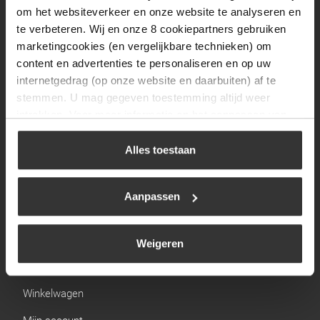
Zaterdag
09:30 tot 12:00
om het websiteverkeer en onze website te analyseren en
Zondag
Gesloten
te verbeteren. Wij en onze 8 cookiepartners gebruiken
marketingcookies (en vergelijkbare technieken) om
content en advertenties te personaliseren en op uw
Navigatie
internetgedrag (op onze website en daarbuiten) af te
stemmen. U mag gegeven toestemming altijd weer
BBQ
intrekken. Voor meer informatie en het aanpassen van
Brandstoffen
uw keuze op onze website verwijzen wij u naar ons
cookiebeleid
.
Alles toestaan
Kamperen
Verwarming
Aanpassen
Gastechniek
Weigeren
Links
Winkelwagen
Mijn account