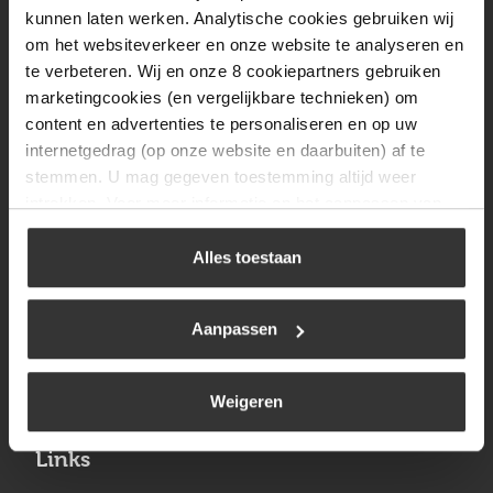
Vrijdag
08:00 tot 17:00
kunnen laten werken. Analytische cookies gebruiken wij
om het websiteverkeer en onze website te analyseren en
Zaterdag
09:30 tot 12:00
te verbeteren. Wij en onze 8 cookiepartners gebruiken
Zondag
Gesloten
marketingcookies (en vergelijkbare technieken) om
content en advertenties te personaliseren en op uw
internetgedrag (op onze website en daarbuiten) af te
Navigatie
stemmen. U mag gegeven toestemming altijd weer
intrekken. Voor meer informatie en het aanpassen van
BBQ
uw keuze op onze website verwijzen wij u naar ons
Brandstoffen
cookiebeleid
.
Alles toestaan
Kamperen
Aanpassen
Verwarming
Gastechniek
Weigeren
Links