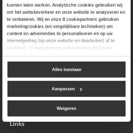
Vrijdag
08:00 tot 17:00
kunnen laten werken. Analytische cookies gebruiken wij
om het websiteverkeer en onze website te analyseren en
Zaterdag
09:30 tot 12:00
te verbeteren. Wij en onze 8 cookiepartners gebruiken
Zondag
Gesloten
marketingcookies (en vergelijkbare technieken) om
content en advertenties te personaliseren en op uw
internetgedrag (op onze website en daarbuiten) af te
Navigatie
stemmen. U mag gegeven toestemming altijd weer
intrekken. Voor meer informatie en het aanpassen van
BBQ
uw keuze op onze website verwijzen wij u naar ons
Brandstoffen
cookiebeleid
.
Alles toestaan
Kamperen
Aanpassen
Verwarming
Gastechniek
Weigeren
Links