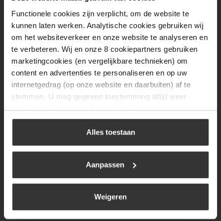
Woensdag
08:00 tot 17:00
Functionele cookies zijn verplicht, om de website te
Donderdag
08:00 tot 17:00
kunnen laten werken. Analytische cookies gebruiken wij
om het websiteverkeer en onze website te analyseren en
Vrijdag
08:00 tot 17:00
te verbeteren. Wij en onze 8 cookiepartners gebruiken
Zaterdag
09:30 tot 12:00
marketingcookies (en vergelijkbare technieken) om
content en advertenties te personaliseren en op uw
Zondag
Gesloten
internetgedrag (op onze website en daarbuiten) af te
stemmen. U mag gegeven toestemming altijd weer
Navigatie
intrekken. Voor meer informatie en het aanpassen van
uw keuze op onze website verwijzen wij u naar ons
BBQ
cookiebeleid
.
Alles toestaan
Brandstoffen
Kamperen
Aanpassen
Verwarming
Weigeren
Gastechniek