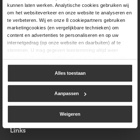
Vrijdag
08:00 tot 17:00
kunnen laten werken. Analytische cookies gebruiken wij
om het websiteverkeer en onze website te analyseren en
Zaterdag
09:30 tot 12:00
te verbeteren. Wij en onze 8 cookiepartners gebruiken
Zondag
Gesloten
marketingcookies (en vergelijkbare technieken) om
content en advertenties te personaliseren en op uw
internetgedrag (op onze website en daarbuiten) af te
Navigatie
stemmen. U mag gegeven toestemming altijd weer
intrekken. Voor meer informatie en het aanpassen van
BBQ
uw keuze op onze website verwijzen wij u naar ons
Brandstoffen
cookiebeleid
.
Alles toestaan
Kamperen
Aanpassen
Verwarming
Gastechniek
Weigeren
Links