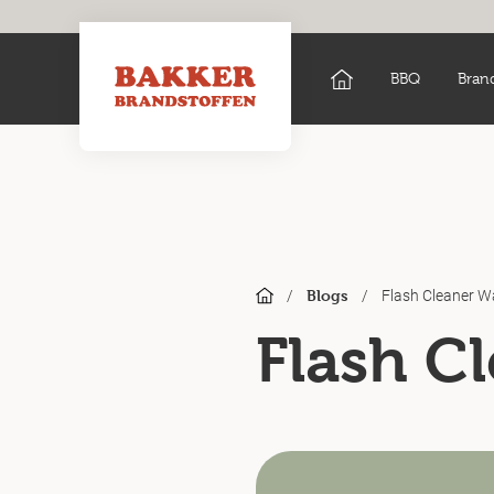
BBQ
Bran
/
/
Flash Cleaner W
Blogs
Flash C