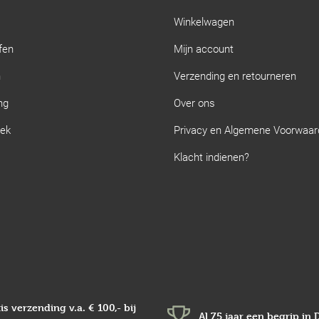
Winkelwagen
fen
Mijn account
n
Verzending en retourneren
ng
Over ons
iek
Privacy en Algemene Voorwaa
Klacht indienen?
is verzending v.a.
€ 100,-
bij
Al 75 jaar een begrip in