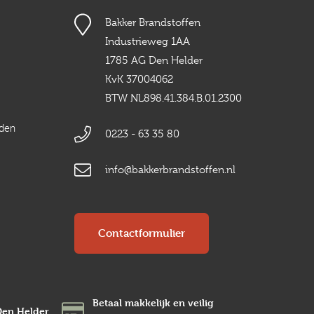
Bakker Brandstoffen
Industrieweg 1AA
1785 AG Den Helder
KvK 37004062
BTW NL898.41.384.B.01.2300
rden
0223 - 63 35 80
info@bakkerbrandstoffen.nl
Contactformulier
Betaal makkelijk en veilig
Den Helder