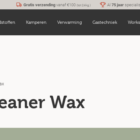
Gratis verzending
vanaf €100
Al
75 jaar
speciali
(tot 24kg.)
dstoffen
Kamperen
Verwarming
Gastechniek
Works
ax
leaner Wax