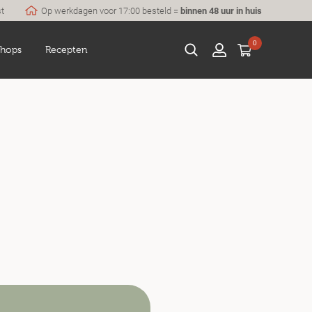
st
Op werkdagen voor 17:00 besteld =
binnen 48 uur in huis
0
hops
Recepten