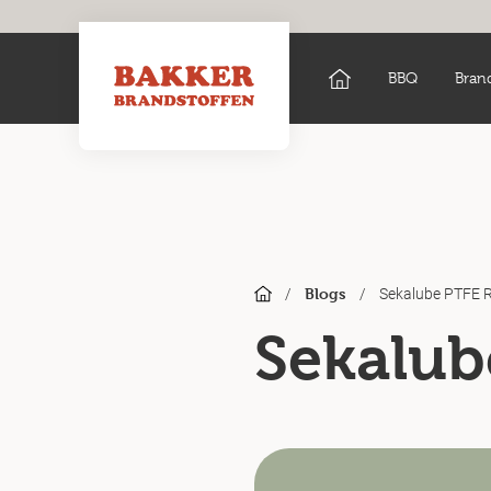
BBQ
Bran
/
/
Sekalube PTFE R
Blogs
Sekalub