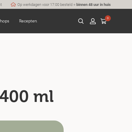
st
Op werkdagen voor 17:00 besteld =
binnen 48 uur in huis
0
hops
Recepten
 400 ml