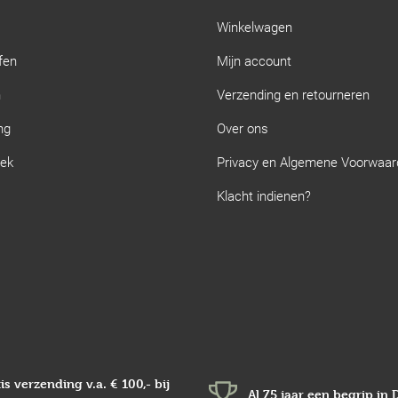
Winkelwagen
fen
Mijn account
n
Verzending en retourneren
ng
Over ons
iek
Privacy en Algemene Voorwaa
Klacht indienen?
is verzending v.a.
€ 100,-
bij
Al 75 jaar een begrip in