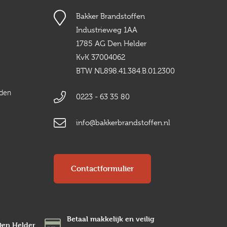
Bakker Brandstoffen
Industrieweg 1AA
1785 AG Den Helder
KvK 37004062
BTW NL898.41.384.B.01.2300
rden
0223 - 63 35 80
info@bakkerbrandstoffen.nl
Contactformulier
Betaal makkelijk en veilig
Den Helder