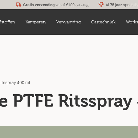
Gratis verzending
vanaf €100
Al
75 jaar
speciali
(tot 24kg.)
dstoffen
Kamperen
Verwarming
Gastechniek
Works
itsspray 400 ml
e PTFE Ritsspray