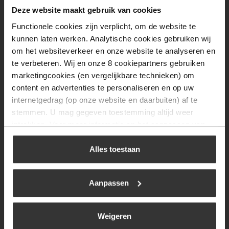
Dinsdag
08:00 tot 17:00
Deze website maakt gebruik van cookies
Functionele cookies zijn verplicht, om de website te
Woensdag
08:00 tot 17:00
kunnen laten werken. Analytische cookies gebruiken wij
Donderdag
08:00 tot 17:00
om het websiteverkeer en onze website te analyseren en
te verbeteren. Wij en onze 8 cookiepartners gebruiken
Vrijdag
08:00 tot 17:00
marketingcookies (en vergelijkbare technieken) om
Zaterdag
09:30 tot 12:00
content en advertenties te personaliseren en op uw
internetgedrag (op onze website en daarbuiten) af te
Zondag
Gesloten
stemmen. U mag gegeven toestemming altijd weer
intrekken. Voor meer informatie en het aanpassen van
Navigatie
uw keuze op onze website verwijzen wij u naar ons
cookiebeleid
.
Alles toestaan
BBQ
Brandstoffen
Aanpassen
Kamperen
Verwarming
Weigeren