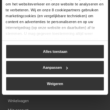
Zaterdag
09:30 tot 12:00
om het websiteverkeer en onze website te analyseren en
Zondag
Gesloten
te verbeteren. Wij en onze 8 cookiepartners gebruiken
marketingcookies (en vergelijkbare technieken) om
content en advertenties te personaliseren en op uw
Navigatie
internetgedrag (op onze website en daarbuiten) af te
stemmen. U mag gegeven toestemming altijd weer
BBQ
intrekken. Voor meer informatie en het aanpassen van
Brandstoffen
uw keuze op onze website verwijzen wij u naar ons
cookiebeleid
.
Alles toestaan
Kamperen
Verwarming
Aanpassen
Gastechniek
Weigeren
Links
Winkelwagen
Mijn account