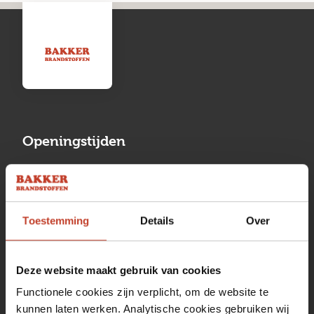
Openingstijden
Maandag
13:00 tot 17:00
Dinsdag
08:00 tot 17:00
Toestemming
Details
Over
Woensdag
08:00 tot 17:00
Donderdag
08:00 tot 17:00
Deze website maakt gebruik van cookies
Vrijdag
08:00 tot 17:00
Functionele cookies zijn verplicht, om de website te
kunnen laten werken. Analytische cookies gebruiken wij