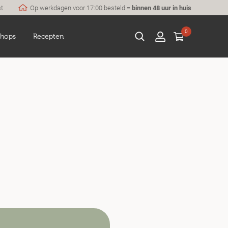
st
Op werkdagen voor 17:00 besteld =
binnen 48 uur in huis
0
hops
Recepten