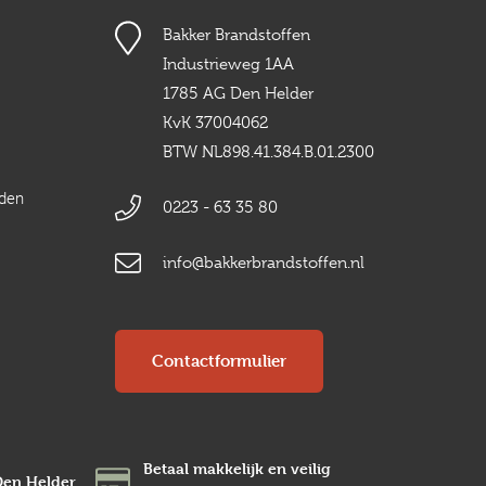
Bakker Brandstoffen
Industrieweg 1AA
1785 AG Den Helder
KvK 37004062
BTW NL898.41.384.B.01.2300
rden
0223 - 63 35 80
info@bakkerbrandstoffen.nl
Contactformulier
Betaal makkelijk en veilig
Den Helder