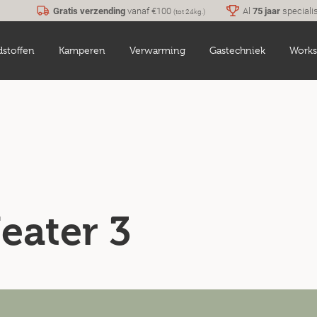
Gratis verzending
vanaf €100
Al
75 jaar
speciali
(tot 24kg.)
dstoffen
Kamperen
Verwarming
Gastechniek
Works
eater 3