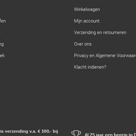
Winkelwagen
fen
Mijn account
n
Verzending en retourneren
ng
Over ons
iek
Privacy en Algemene Voorwaa
Klacht indienen?
is verzending v.a.
€ 100,-
bij
Al 75 jaar een begrip in