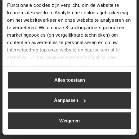
Functionele cookies zijn verplicht, om de website te
Donderdag
08:00 tot 17:00
kunnen laten werken. Analytische cookies gebruiken wij
Vrijdag
08:00 tot 17:00
om het websiteverkeer en onze website te analyseren en
te verbeteren. Wij en onze 8 cookiepartners gebruiken
Zaterdag
09:30 tot 12:00
marketingcookies (en vergelijkbare technieken) om
Zondag
Gesloten
content en advertenties te personaliseren en op uw
internetgedrag (op onze website en daarbuiten) af te
stemmen. U mag gegeven toestemming altijd weer
Navigatie
intrekken. Voor meer informatie en het aanpassen van
uw keuze op onze website verwijzen wij u naar ons
BBQ
cookiebeleid
.
Alles toestaan
Brandstoffen
Kamperen
Aanpassen
Verwarming
Gastechniek
Weigeren