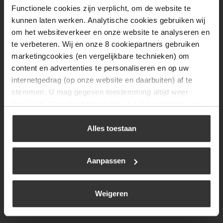
Functionele cookies zijn verplicht, om de website te
Donderdag
08:00 tot 17:00
kunnen laten werken. Analytische cookies gebruiken wij
Vrijdag
08:00 tot 17:00
om het websiteverkeer en onze website te analyseren en
te verbeteren. Wij en onze 8 cookiepartners gebruiken
Zaterdag
09:30 tot 12:00
marketingcookies (en vergelijkbare technieken) om
Zondag
Gesloten
content en advertenties te personaliseren en op uw
internetgedrag (op onze website en daarbuiten) af te
stemmen. U mag gegeven toestemming altijd weer
Navigatie
intrekken. Voor meer informatie en het aanpassen van
uw keuze op onze website verwijzen wij u naar ons
BBQ
cookiebeleid
.
Alles toestaan
Brandstoffen
Kamperen
Aanpassen
Verwarming
Gastechniek
Weigeren