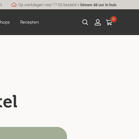
st
Op werkdagen voor 17:00 besteld =
binnen 48 uur in huis
0
hops
Recepten
tel