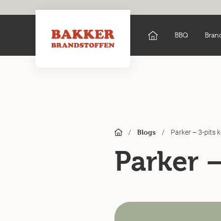
BBQ
Bran
/
/
Parker – 3-pits 
Blogs
Parker –