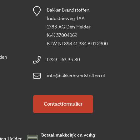
Bakker Brandstoffen
Industrieweg 1AA
1785 AG Den Helder
KvK 37004062
BTW NL898.41.384.B.01.2300
rden
0223 - 63 35 80
info@bakkerbrandstoffen.nl
Contactformulier
Betaal makkelijk en veilig
Den Helder