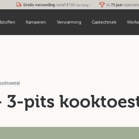
Gratis verzending
vanaf €100
Al
75 jaar
speciali
(tot 24kg.)
dstoffen
Kamperen
Verwarming
Gastechniek
Works
kooktoestel
 3-pits kooktoes