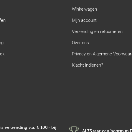
Winkelwagen
fen
Mijn account
n
Verzending en retourneren
ng
Over ons
iek
Privacy en Algemene Voorwaa
Klacht indienen?
is verzending v.a.
€ 100,-
bij
Al 75 jaar een begrip in