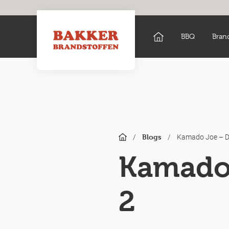
BBQ
Bran
/
/
Kamado Joe – D
Blogs
Kamado 
2