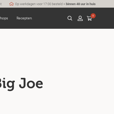
st
Op werkdagen voor 17:00 besteld =
binnen 48 uur in huis
0
hops
Recepten
ig Joe