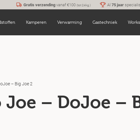
Gratis verzending
vanaf €100
Al
75 jaar
speciali
(tot 24kg.)
dstoffen
Kamperen
Verwarming
Gastechniek
Works
oJoe – Big Joe 2
Joe – DoJoe – B