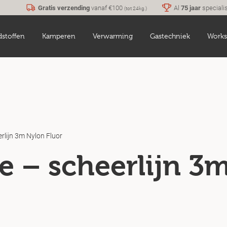
Gratis verzending
vanaf €100
Al
75 jaar
speciali
(tot 24kg.)
dstoffen
Kamperen
Verwarming
Gastechniek
Works
erlijn 3m Nylon Fluor
fe – scheerlijn 3