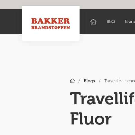
BBQ
Bran
/
/
Travellife – sche
Blogs
Travelli
Fluor