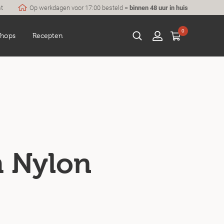
st
Op werkdagen voor 17:00 besteld =
binnen 48 uur in huis
0
hops
Recepten
m Nylon