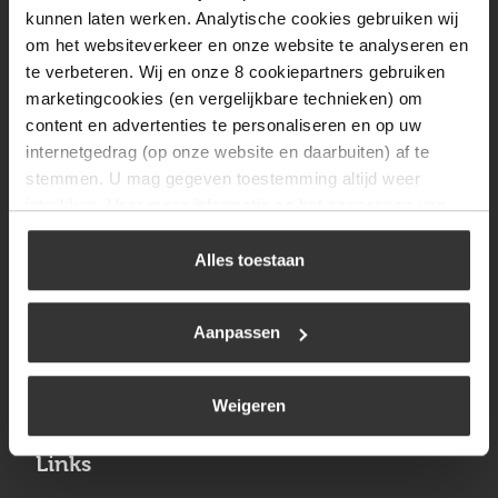
Vrijdag
08:00 tot 17:00
kunnen laten werken. Analytische cookies gebruiken wij
om het websiteverkeer en onze website te analyseren en
Zaterdag
09:30 tot 12:00
te verbeteren. Wij en onze 8 cookiepartners gebruiken
Zondag
Gesloten
marketingcookies (en vergelijkbare technieken) om
content en advertenties te personaliseren en op uw
internetgedrag (op onze website en daarbuiten) af te
Navigatie
stemmen. U mag gegeven toestemming altijd weer
intrekken. Voor meer informatie en het aanpassen van
BBQ
uw keuze op onze website verwijzen wij u naar ons
Brandstoffen
cookiebeleid
.
Alles toestaan
Kamperen
Aanpassen
Verwarming
Gastechniek
Weigeren
Links