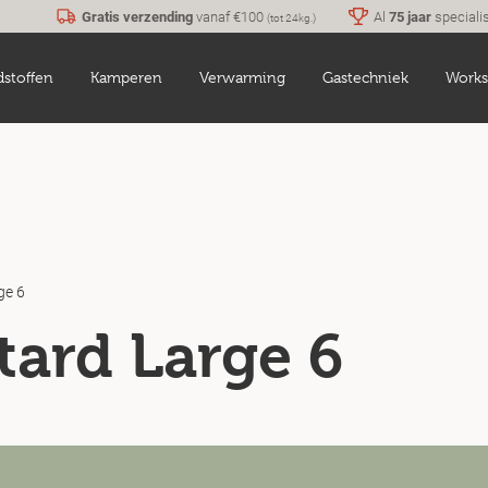
Gratis verzending
vanaf €100
Al
75 jaar
speciali
(tot 24kg.)
dstoffen
Kamperen
Verwarming
Gastechniek
Works
ge 6
tard Large 6