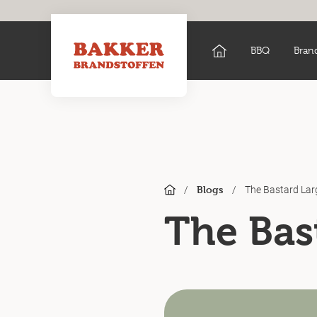
BBQ
Bran
/
/
The Bastard Lar
Blogs
The Bas