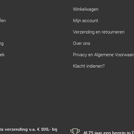
Winkelwagen
fen
Mijn account
n
Verzending en retourneren
ng
Over ons
iek
Privacy en Algemene Voorwaa
Klacht indienen?
is verzending v.a.
€ 100,-
bij
Al 75 jaar een begrip in