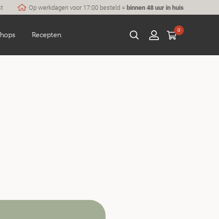
st
Op werkdagen voor 17:00 besteld =
binnen 48 uur in huis
0
hops
Recepten