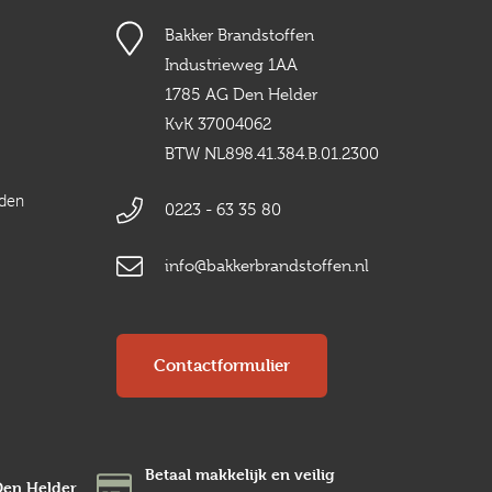
Bakker Brandstoffen
Industrieweg 1AA
1785 AG Den Helder
KvK 37004062
BTW NL898.41.384.B.01.2300
rden
0223 - 63 35 80
info@bakkerbrandstoffen.nl
Contactformulier
Betaal makkelijk en veilig
Den Helder