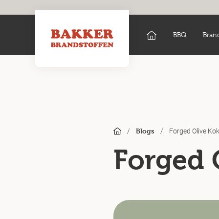
BBQ
Bran
/
/
Forged Olive Ko
Blogs
Forged 