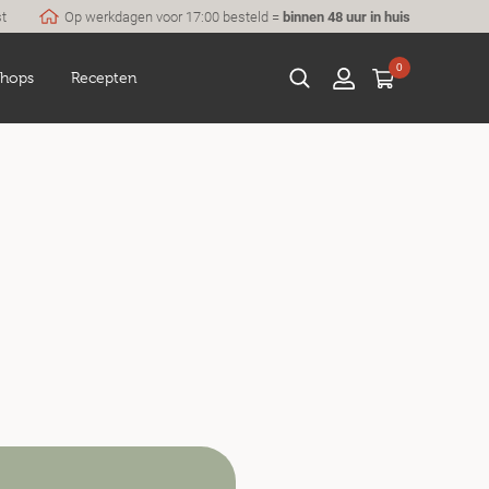
st
Op werkdagen voor 17:00 besteld =
binnen 48 uur in huis
0
hops
Recepten