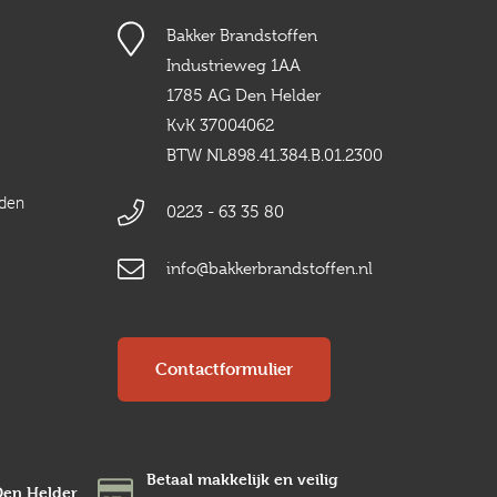
Bakker Brandstoffen
Industrieweg 1AA
1785 AG Den Helder
KvK 37004062
BTW NL898.41.384.B.01.2300
rden
0223 - 63 35 80
info@bakkerbrandstoffen.nl
Contactformulier
Betaal makkelijk en veilig
Den Helder