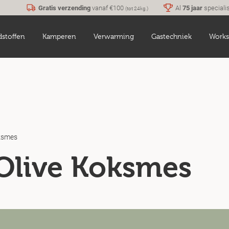
Gratis verzending
vanaf €100
Al
75 jaar
speciali
(tot 24kg.)
dstoffen
Kamperen
Verwarming
Gastechniek
Works
ksmes
Olive Koksmes