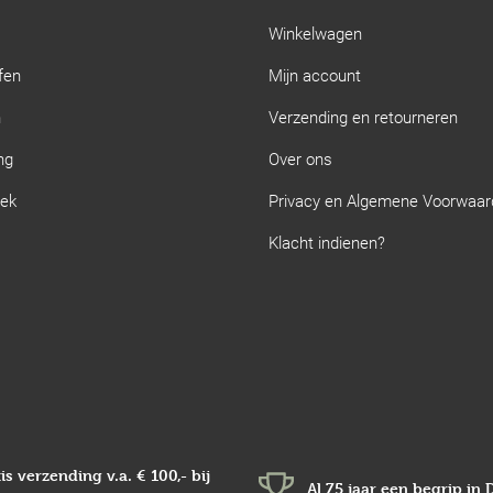
Winkelwagen
fen
Mijn account
n
Verzending en retourneren
ng
Over ons
iek
Privacy en Algemene Voorwaa
Klacht indienen?
is verzending v.a.
€ 100,-
bij
Al 75 jaar een begrip in