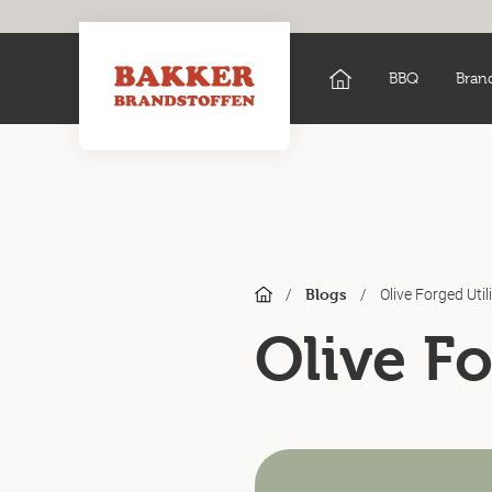
BBQ
Bran
/
/
Olive Forged Util
Blogs
Olive Fo