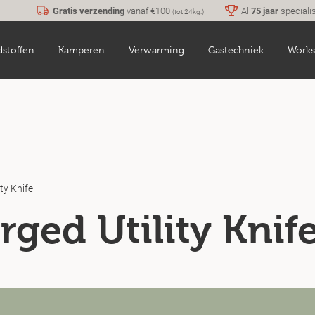
Gratis verzending
vanaf €100
Al
75 jaar
speciali
(tot 24kg.)
dstoffen
Kamperen
Verwarming
Gastechniek
Works
ity Knife
rged Utility Knif