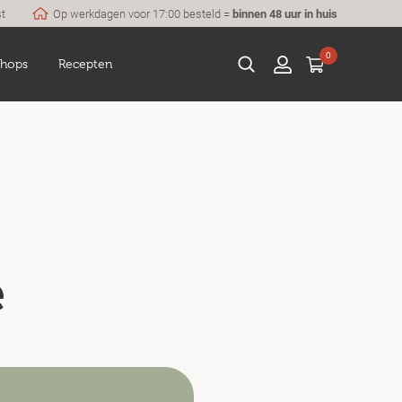
st
Op werkdagen voor 17:00 besteld =
binnen 48 uur in huis
0
hops
Recepten
e