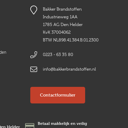
Bakker Brandstoffen
Industrieweg 1AA
1785 AG Den Helder
KvK 37004062
BTW NL898.41.384.B.01.2300
rden
0223 - 63 35 80
info@bakkerbrandstoffen.nl
Contactformulier
Betaal makkelijk en veilig
Den Helder