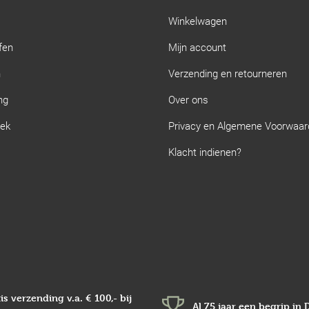
Winkelwagen
fen
Mijn account
n
Verzending en retourneren
ng
Over ons
iek
Privacy en Algemene Voorwaa
Klacht indienen?
is verzending v.a.
€ 100,-
bij
Al 75 jaar een begrip in