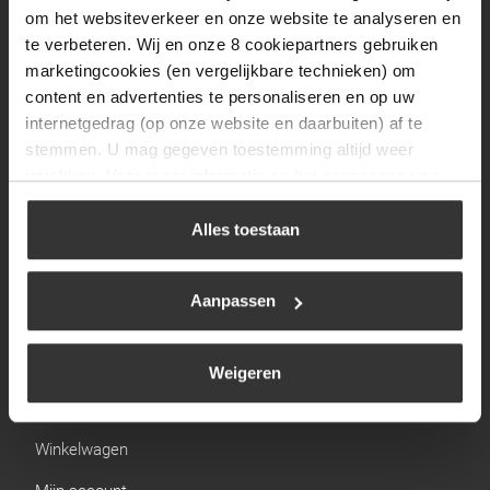
Zaterdag
09:30 tot 12:00
om het websiteverkeer en onze website te analyseren en
Zondag
Gesloten
te verbeteren. Wij en onze 8 cookiepartners gebruiken
marketingcookies (en vergelijkbare technieken) om
content en advertenties te personaliseren en op uw
Navigatie
internetgedrag (op onze website en daarbuiten) af te
stemmen. U mag gegeven toestemming altijd weer
BBQ
intrekken. Voor meer informatie en het aanpassen van
Brandstoffen
uw keuze op onze website verwijzen wij u naar ons
cookiebeleid
.
Alles toestaan
Kamperen
Verwarming
Aanpassen
Gastechniek
Weigeren
Links
Winkelwagen
Mijn account