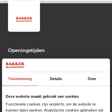
Openingstijden
Maandag
13:00 tot 17:00
Dinsdag
08:00 tot 17:00
Toestemming
Details
Over
Woensdag
08:00 tot 17:00
Donderdag
08:00 tot 17:00
Deze website maakt gebruik van cookies
Vrijdag
08:00 tot 17:00
Functionele cookies zijn verplicht, om de website te
kunnen laten werken. Analytische cookies gebruiken wij