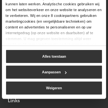
Vrijdag
08:00 tot 17:00
kunnen laten werken. Analytische cookies gebruiken wij
om het websiteverkeer en onze website te analyseren en
Zaterdag
09:30 tot 12:00
te verbeteren. Wij en onze 8 cookiepartners gebruiken
Zondag
Gesloten
marketingcookies (en vergelijkbare technieken) om
content en advertenties te personaliseren en op uw
internetgedrag (op onze website en daarbuiten) af te
Navigatie
stemmen. U mag gegeven toestemming altijd weer
intrekken. Voor meer informatie en het aanpassen van
BBQ
uw keuze op onze website verwijzen wij u naar ons
Brandstoffen
cookiebeleid
.
Alles toestaan
Kamperen
Aanpassen
Verwarming
Gastechniek
Weigeren
Links