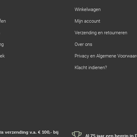
Winkelwagen
fen
Mijn account
n
Verzending en retourneren
ng
Over ons
iek
Privacy en Algemene Voorwaa
Klacht indienen?
is verzending v.a.
€ 100,-
bij
Al 75 jaar een begrip in