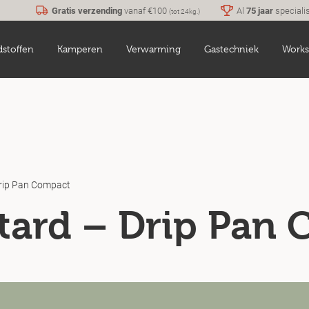
Gratis verzending
vanaf €100
Al
75 jaar
speciali
(tot 24kg.)
dstoffen
Kamperen
Verwarming
Gastechniek
Works
rip Pan Compact
tard – Drip Pan