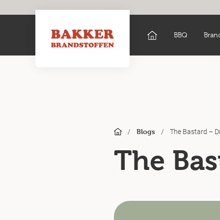
BBQ
Bran
/
/
The Bastard – D
Blogs
The Bas