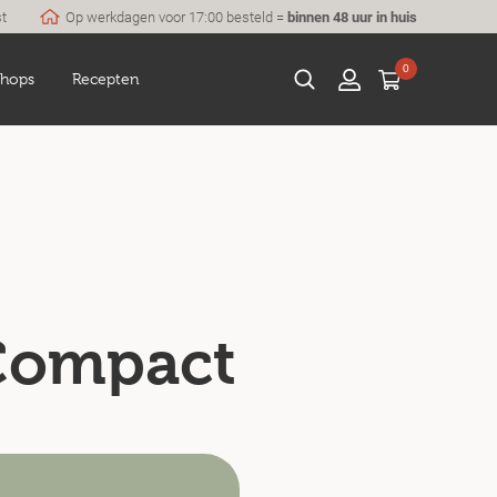
st
Op werkdagen voor 17:00 besteld =
binnen 48 uur in huis
0
hops
Recepten
 Compact