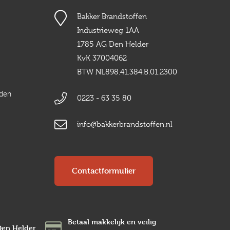
Bakker Brandstoffen
Industrieweg 1AA
1785 AG Den Helder
KvK 37004062
BTW NL898.41.384.B.01.2300
rden
0223 - 63 35 80
info@bakkerbrandstoffen.nl
Contactformulier
Betaal makkelijk en veilig
Den Helder