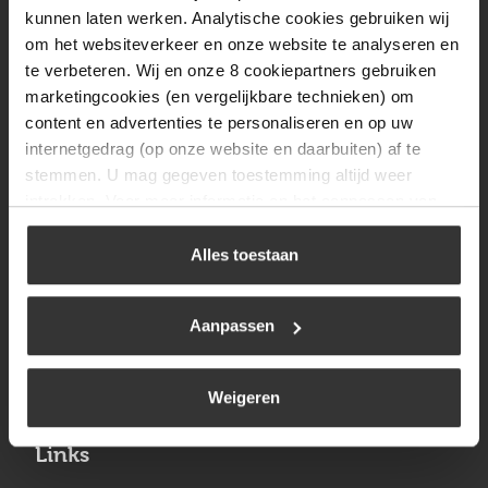
Vrijdag
08:00 tot 17:00
kunnen laten werken. Analytische cookies gebruiken wij
om het websiteverkeer en onze website te analyseren en
Zaterdag
09:30 tot 12:00
te verbeteren. Wij en onze 8 cookiepartners gebruiken
Zondag
Gesloten
marketingcookies (en vergelijkbare technieken) om
content en advertenties te personaliseren en op uw
internetgedrag (op onze website en daarbuiten) af te
Navigatie
stemmen. U mag gegeven toestemming altijd weer
intrekken. Voor meer informatie en het aanpassen van
BBQ
uw keuze op onze website verwijzen wij u naar ons
Brandstoffen
cookiebeleid
.
Alles toestaan
Kamperen
Aanpassen
Verwarming
Gastechniek
Weigeren
Links