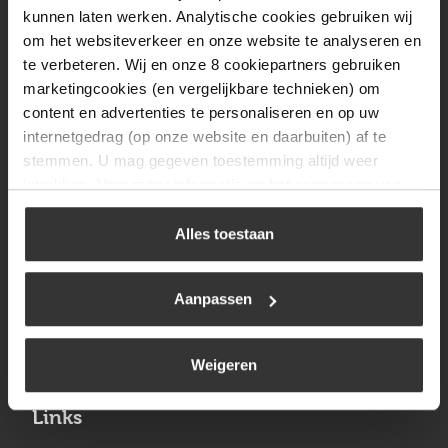
Vrijdag
08:00 tot 17:00
kunnen laten werken. Analytische cookies gebruiken wij
om het websiteverkeer en onze website te analyseren en
Zaterdag
09:30 tot 12:00
te verbeteren. Wij en onze 8 cookiepartners gebruiken
Zondag
Gesloten
marketingcookies (en vergelijkbare technieken) om
content en advertenties te personaliseren en op uw
internetgedrag (op onze website en daarbuiten) af te
Navigatie
stemmen. U mag gegeven toestemming altijd weer
intrekken. Voor meer informatie en het aanpassen van
BBQ
uw keuze op onze website verwijzen wij u naar ons
Brandstoffen
cookiebeleid
.
Alles toestaan
Kamperen
Aanpassen
Verwarming
Gastechniek
Weigeren
Links