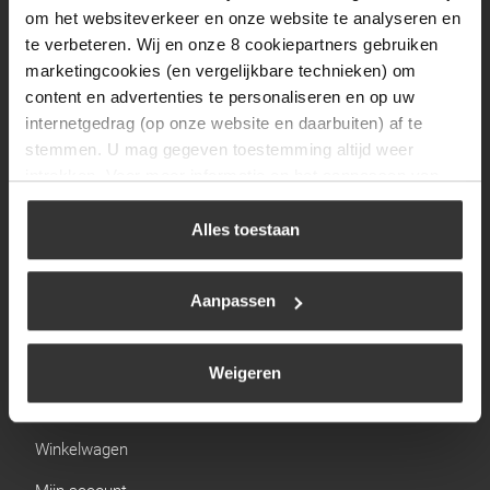
Zaterdag
09:30 tot 12:00
om het websiteverkeer en onze website te analyseren en
Zondag
Gesloten
te verbeteren. Wij en onze 8 cookiepartners gebruiken
marketingcookies (en vergelijkbare technieken) om
content en advertenties te personaliseren en op uw
Navigatie
internetgedrag (op onze website en daarbuiten) af te
stemmen. U mag gegeven toestemming altijd weer
BBQ
intrekken. Voor meer informatie en het aanpassen van
Brandstoffen
uw keuze op onze website verwijzen wij u naar ons
cookiebeleid
.
Alles toestaan
Kamperen
Verwarming
Aanpassen
Gastechniek
Weigeren
Links
Winkelwagen
Mijn account