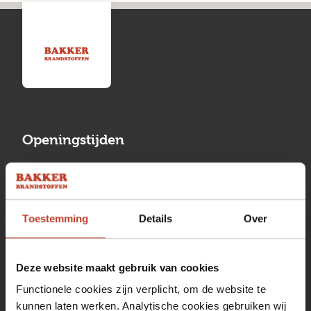
Openingstijden
Maandag
13:00 tot 17:00
Dinsdag
08:00 tot 17:00
Toestemming
Details
Over
Woensdag
08:00 tot 17:00
Donderdag
08:00 tot 17:00
Deze website maakt gebruik van cookies
Vrijdag
08:00 tot 17:00
Functionele cookies zijn verplicht, om de website te
kunnen laten werken. Analytische cookies gebruiken wij